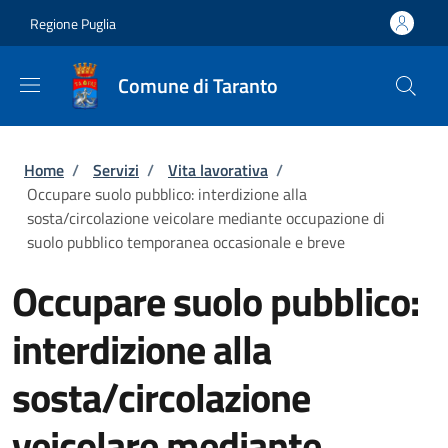
Salta al contenuto principale
Skip to footer content
Regione Puglia
Comune di Taranto
Briciole di pane
Home
/
Servizi
/
Vita lavorativa
/
Occupare suolo pubblico: interdizione alla
sosta/circolazione veicolare mediante occupazione di
suolo pubblico temporanea occasionale e breve
Occupare suolo pubblico:
interdizione alla
sosta/circolazione
veicolare mediante