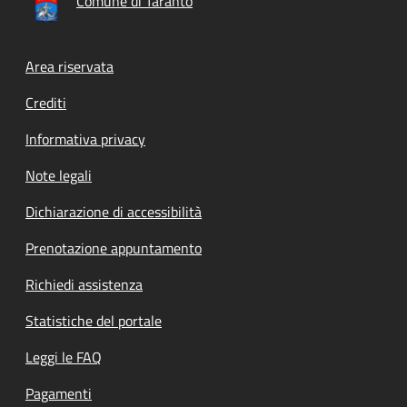
Comune di Taranto
Footer menu
Area riservata
Crediti
Informativa privacy
Note legali
Dichiarazione di accessibilità
Prenotazione appuntamento
Richiedi assistenza
Statistiche del portale
Leggi le FAQ
Pagamenti