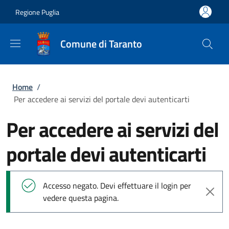
Salta al contenuto principale
Skip to footer content
Regione Puglia
Comune di Taranto
Briciole di pane
Home
/
Per accedere ai servizi del portale devi autenticarti
Per accedere ai servizi del
portale devi autenticarti
Messaggio di stato
Accesso negato. Devi effettuare il login per
vedere questa pagina.