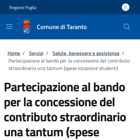
Salta al contenuto principale
Skip to footer content
Regione Puglia
Comune di Taranto
Briciole di pane
Home
/
Servizi
/
Salute, benessere e assistenza
/
Partecipazione al bando per la concessione del contributo
straordinario una tantum (spese locazione studenti)
Partecipazione al bando
per la concessione del
contributo straordinario
una tantum (spese