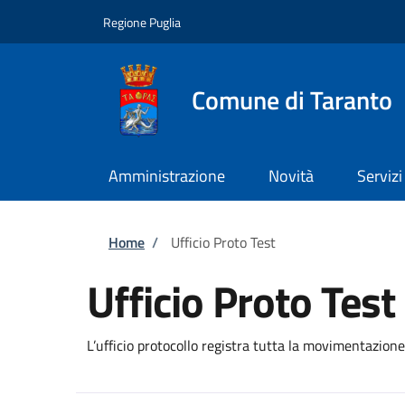
Salta al contenuto principale
Skip to footer content
Regione Puglia
Comune di Taranto
Amministrazione
Novità
Servizi
Briciole di pane
Home
/
Ufficio Proto Test
Ufficio Proto Test
L’ufficio protocollo registra tutta la movimentazion