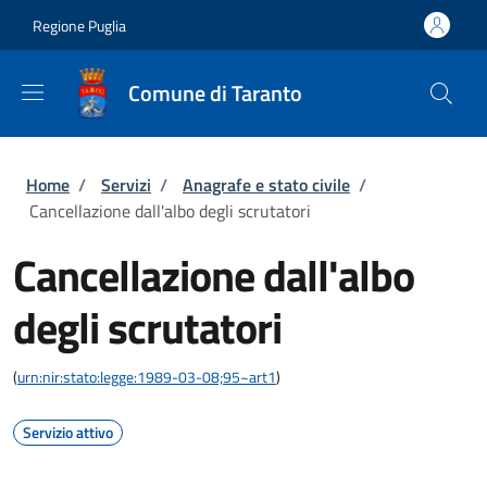
Salta al contenuto principale
Skip to footer content
Regione Puglia
Comune di Taranto
Briciole di pane
Home
/
Servizi
/
Anagrafe e stato civile
/
Cancellazione dall'albo degli scrutatori
Cancellazione dall'albo
degli scrutatori
(
urn:nir:stato:legge:1989-03-08;95~art1
)
Servizio attivo