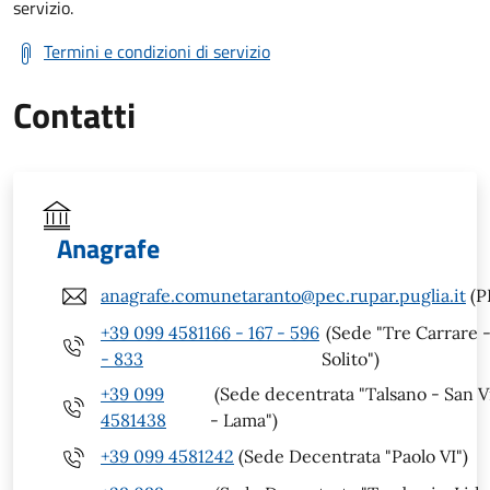
servizio.
Termini e condizioni di servizio
Contatti
Anagrafe
anagrafe.comunetaranto@pec.rupar.puglia.it
(P
+39 099 4581166 - 167 - 596
(Sede "Tre Carrare 
- 833
Solito")
+39 099
(Sede decentrata "Talsano - San V
4581438
- Lama")
+39 099 4581242
(Sede Decentrata "Paolo VI")