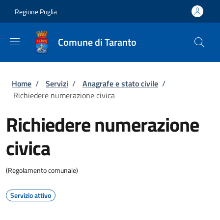
Salta al contenuto principale
Skip to footer content
Regione Puglia
Comune di Taranto
Briciole di pane
Home
/
Servizi
/
Anagrafe e stato civile
/
Richiedere numerazione civica
Richiedere numerazione
civica
(Regolamento comunale)
Servizio attivo