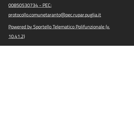
00850530734 - PEC:
protocollo.comunetaranto@pec.rupar.puglia.it
Powered by Sportello Telematico Polifunzionale (v.
10.41.2)