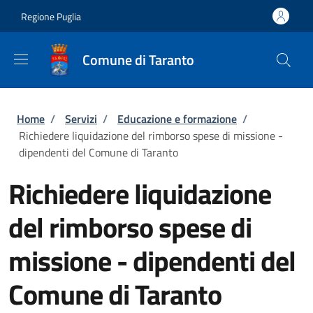
Salta al contenuto principale
Skip to footer content
Regione Puglia
Comune di Taranto
Briciole di pane
Home
/
Servizi
/
Educazione e formazione
/
Richiedere liquidazione del rimborso spese di missione -
dipendenti del Comune di Taranto
Richiedere liquidazione
del rimborso spese di
missione - dipendenti del
Comune di Taranto