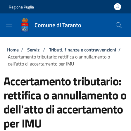
Salta al contenuto principale
Skip to footer content
Regione Puglia
Comune di Taranto
Briciole di pane
Home
/
Servizi
/
Tributi, finanze e contravvenzioni
/
Accertamento tributario: rettifica o annullamento o
dell'atto di accertamento per IMU
Accertamento tributario:
rettifica o annullamento o
dell'atto di accertamento
per IMU