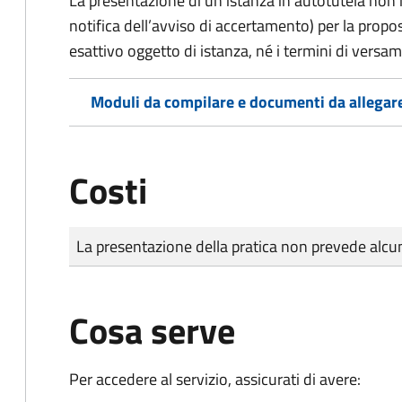
La presentazione di un’istanza in autotutela non in
notifica dell’avviso di accertamento) per la propo
esattivo oggetto di istanza, né i termini di versa
Moduli da compilare e documenti da allegar
Costi
Tipo di pagamento
Importo
La presentazione della pratica non prevede al
Cosa serve
Per accedere al servizio, assicurati di avere: