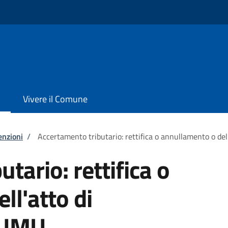
Vivere il Comune
enzioni
/
Accertamento tributario: rettifica o annullamento o de
tario: rettifica o
ll'atto di
r IMU