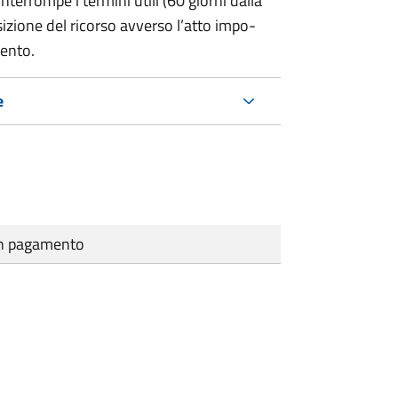
terrompe i termini utili (60 giorni dalla
sizione del ricorso avverso l’atto impo-
mento.
e
cun pagamento