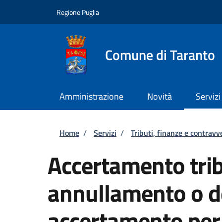
Salta al contenuto principale
Skip to footer content
Regione Puglia
Comune di Taranto
Amministrazione
Novità
Servizi
Briciole di pane
Home
/
Servizi
/
Tributi, finanze e contravv
Accertamento tribu
annullamento o de
accertamento pe