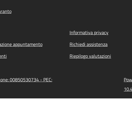
aranto
Informativa privacy
azione appuntamento
Richiedi assistenza
nti
Riepilogo valutazioni
zione: 00850530734 - PEC:
Powe
10.4