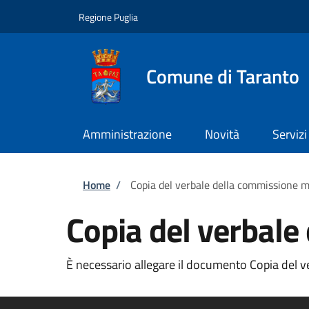
Salta al contenuto principale
Skip to footer content
Regione Puglia
Comune di Taranto
Amministrazione
Novità
Servizi
Briciole di pane
Home
/
Copia del verbale della commissione 
Copia del verbale
È necessario allegare il documento Copia del v