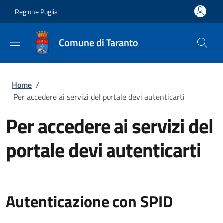
Salta al contenuto principale
Skip to footer content
Regione Puglia
Comune di Taranto
Briciole di pane
Home
/
Per accedere ai servizi del portale devi autenticarti
Per accedere ai servizi del
portale devi autenticarti
Autenticazione con SPID